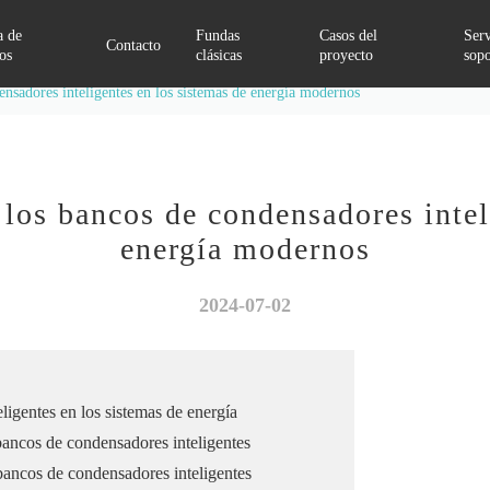
a de
Fundas
Casos del
Serv
Contacto
os
clásicas
proyecto
sopo
densadores inteligentes en los sistemas de energía modernos
Sistema de almacenamiento de energía de la batería
e los bancos de condensadores intel
energía modernos
2024-07-02
ligentes en los sistemas de energía
 bancos de condensadores inteligentes
 bancos de condensadores inteligentes