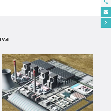



ova