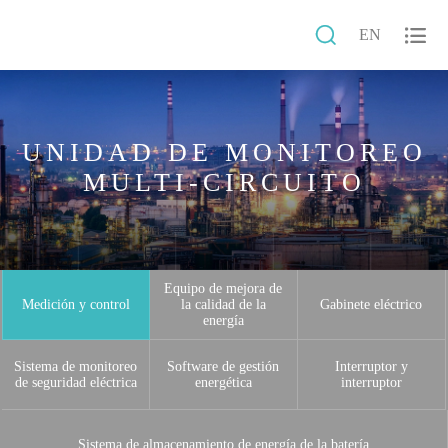


EN
UNIDAD DE MONITOREO
MULTI-CIRCUITO
Equipo de mejora de
Medición y control
la calidad de la
Gabinete eléctrico
energía
Sistema de monitoreo
Software de gestión
Interruptor y
de seguridad eléctrica
energética
interruptor
Sistema de almacenamiento de energía de la batería