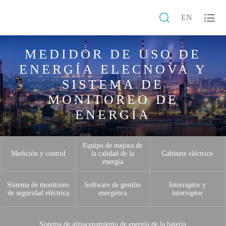


EN
MEDIDOR DE USO DE
ENERGÍA ELECNOVA Y
SISTEMA DE
MONITOREO DE
ENERGÍA
Equipo de mejora de
Medición y control
la calidad de la
Gabinete eléctrico
energía
Sistema de monitoreo
Software de gestión
Interruptor y
de seguridad eléctrica
energética
interruptor
Sistema de almacenamiento de energía de la batería